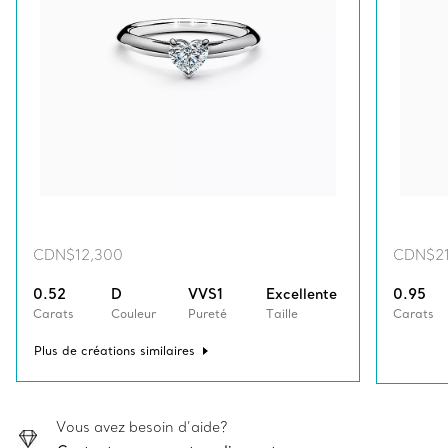
CDN$12,300
CDN$21
0.52
D
VVS1
Excellente
0.95
Carats
Couleur
Pureté
Taille
Carats
Plus de créations similaires
Vous avez besoin d’aide?