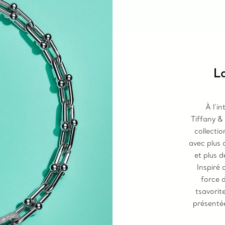
L
À l’in
Tiffany &
collecti
avec plus 
et plus d
Inspiré 
force d
tsavorit
présentée