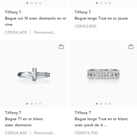
Tiffany T
Tiffany T
Bague sur fil avec diamants en or
Bague large True en or jaune
rose
CDN$3,850
CDN$4,600
Personnaliser
Tiffany T
Tiffany T
Bague T1 en or blanc
Bague large True en or blanc
avec diamants
avec pavé de d …
CDN$4,400
Personnaliser
CDN$13,700