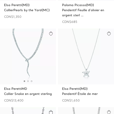
Elsa Peretti(MD)
Paloma Picasso(MD)
CollierPearls by the Yard(MC)
Pendentif Feuille d’olivier en
argent sterl …
CDN$1,350
CDN$685
Elsa PerettiMD
Elsa Peretti(MD)
Collier Snake en argent sterling
Pendentif Étoile de mer
CDN$13,400
CDN$1,650