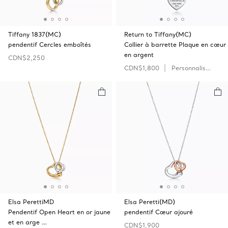
Tiffany 1837(MC)
Return to Tiffany(MC)
pendentif Cercles emboîtés
Collier à barrette Plaque en cœur
en argent
CDN$2,250
CDN$1,800
Personnaliser
Elsa PerettiMD
Elsa Peretti(MD)
Pendentif Open Heart en or jaune
pendentif Cœur ajouré
et en arge …
CDN$1,900