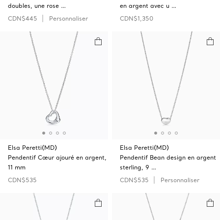
doubles, une rose …
en argent avec u …
CDN$445
Personnaliser
CDN$1,350
Elsa Peretti(MD)
Elsa Peretti(MD)
Pendentif Cœur ajouré en argent,
Pendentif Bean design en argent
11 mm
sterling, 9 …
CDN$535
CDN$535
Personnaliser