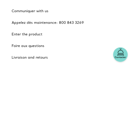
Communiquer with us
Appelez dès maintenance: 800 843 3269
Enter the product
Foire aux questions
Livraison and retours
Contacter
Financially selected by Tiffany
Cadeaux des Fêtes
Catalogues
Abonnement to Tiffany's courriels
Notre enterprise