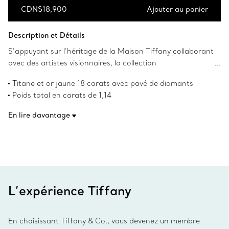
CDN$18,900
Ajouter au panier
Ajouter au panier
Description et Détails
S’appuyant sur l’héritage de la Maison Tiffany collaborant
avec des artistes visionnaires, la collection
Tiffany Titan by Pharrell Williams est une expression de la
Titane et or jaune 18 carats avec pavé de diamants
rébellion comme catalyseur de créativité. Ces œuvres
Poids total en carats de 1,14
s’inspirent de Poséidon et de son trident. Le motif
Numéro de produit:73468345
angulaire en forme de lance et les maillons profilés et
En lire davantage
audacieux sont fabriqués en or 18 carats et en titane pour
créer un contraste saisissant. Cette bague présente une
conception unique qui permet aux anneaux individuels de
bouger naturellement avec votre main. Les pavés de
diamants au sertissage en queue de poisson permettent à
la lumière d’entrer sous tous les angles, optimisant ainsi la
L’expérience Tiffany
brillance.
En choisissant Tiffany & Co., vous devenez un membre