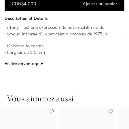
CDN$4,000
Ajouter au panier
Ajouter au panier
Description et Détails
Tiffany T est une expression du potentiel illimité de
l’amour. Inspirée d’un bracelet d’archives de 1975, la
collection Tiffany T rend hommage au motif iconique de la
Or blanc 18 carats
Maison Tiffany et à l’esprit de New York, que le fondateur
Largeur de 5,5 mm
Charles Lewis Tiffany considérait comme un lieu de
L’or blanc 18 carats de Tiffany est plaqué de rhodium pour
promesses et de possibilités. Les maillons sophistiqués de
En lire davantage
en conserver l’éclat.
cette bague sont formés de la lettre « T » et présentent
Numéro de produit:62509244
un motif alterné ayant du caractère.
Vous aimerez aussi