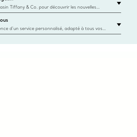
asin Tiffany & Co. pour découvrir les nouvelles
 collections emblématiques et bien plus encore.
ous
asin le plus près
ience d’un service personnalisé, adapté à tous vos
 conseillers à la clientèle Tiffany & Co. Que ce soit
ne bague de fiançailles ou un cadeau, ou bien pour
z-vous virtuel ou en magasin, nous so