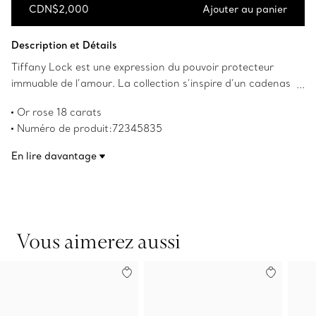
CDN$2,000
Ajouter au panier
Ajouter au panier
Description et Détails
Tiffany Lock est une expression du pouvoir protecteur
immuable de l’amour. La collection s’inspire d’un cadenas
tiré des archives de Tiffany datant de 1883. Symbole
Or rose 18 carats
universel de ce qui compte le plus, les créations de la
Numéro de produit:72345835
collection Lock incarnent le désir de protéger ce qui est
chéri. Cette bague est savamment confectionnée en or
En lire davantage
rose 18 carats. Portez cette bague saisissante seule ou
agencez-la aux bagues que vous portez au quotidien.
Vous aimerez aussi