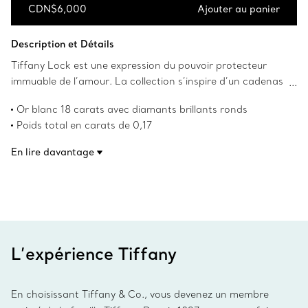
CDN$6,000
Ajouter au panier
Ajouter au panier
Description et Détails
Tiffany Lock est une expression du pouvoir protecteur
immuable de l’amour. La collection s’inspire d’un cadenas
tiré des archives de Tiffany datant de 1883. Symbole
Or blanc 18 carats avec diamants brillants ronds
universel de ce qui compte le plus, les créations de la
Poids total en carats de 0,17
collection Lock incarnent le désir de protéger ce qui est
L’or blanc 18 carats de Tiffany est plaqué de rhodium pour
chéri. Cette bague est savamment confectionnée en or
En lire davantage
en conserver l’éclat
blanc 18 carats avec des diamants sertis à la main. Portez
Numéro de produit:72345363
cette bague saisissante seule ou agencez-la aux bagues
que vous portez au quotidien.
L’expérience Tiffany
En choisissant Tiffany & Co., vous devenez un membre