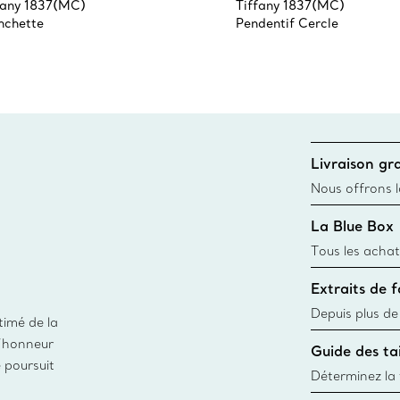
fany 1837(MC)
Tiffany 1837(MC)
chette
Pendentif Cercle
Livraison gra
Nous offrons la
toutes les com
La Blue Box
canadien et don
Tous les achat
une Tiffany Bl
Extraits de 
remonte à 1886
fabriqués à pa
Depuis plus de
timé de la
matières
façon responsa
d’honneur
Guide des tai
fabrication de
e poursuit
Déterminez la t
d’une bague gr