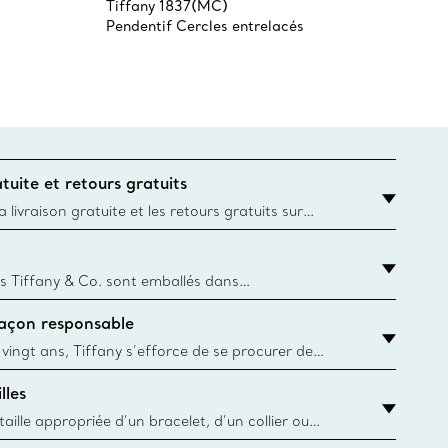
Tiffany 1837(MC)
Tiffan
Pendentif Cercles entrelacés
Bague a
deux f
tuite et retours gratuits
 livraison gratuite et les retours gratuits sur
mandes Tiffany & Co. passées sur le site Web
t la destination est l’adresse d’un particulier.
s Tiffany & Co. sont emballés dans
ue Box. Bien que l'histoire de cet emballage célèbre
façon responsable
, toutes les Blue Box et sacs sont aujourd'hui
rtir de papier provenant de sources durables et de
 vingt ans, Tiffany s’efforce de se procurer de
ble les matériaux précieux utilisés dans la
lles
 ses bijoux. En apprendre davantage
aille appropriée d’un bracelet, d’un collier ou
âce au guide des tailles de Tiffany & Co.