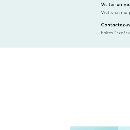
Visiter un m
window.tiffan
Visitez un mag
créations, les
Contactez-n
Trouver le mag
Faites l’expér
besoins par les
pour choisir u
fixer un rende