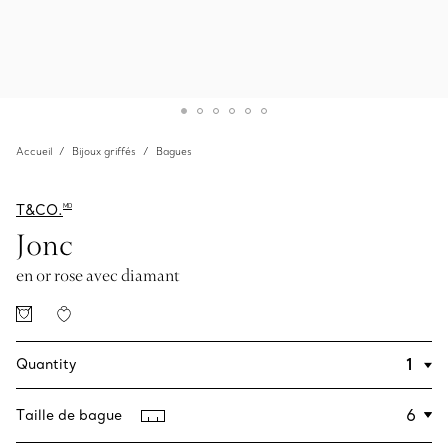
Accueil
Bijoux griffés
Bagues
T&CO.
MD
Jonc
en or rose avec diamant
Quantity
Taille de bague