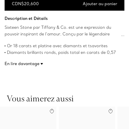
CDN$20,600
Ajouter au panier
Ajouter au panier
Description et Détails
Sixteen Stone par Tiffany & Co. est une expression du
pouvoir inspirant de l’amour. Conçu par le légendaire
designer Jean Schlumberger en 1959, le motif en point de
Or 18 carats et platine avec diamants et tsavorites
croix de la collection s’inspire de l’héritage de sa famille
Diamants brillants ronds, poids total en carats de 0,57
dans les textiles. Des tsavorites et des diamants alternent
Tsavorites rondes, poids total en carats de 0,59
avec des « X » pour former ce design éblouissant.
En lire davantage
Numéro de produit:60127754
Vous aimerez aussi