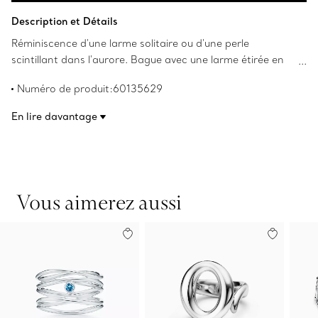
Ajouter au panier
Description et Détails
Réminiscence d'une larme solitaire ou d'une perle
scintillant dans l'aurore. Bague avec une larme étirée en
argent sterling. Les droits d’auteur sur les créations
Numéro de produit:60135629
originales sont détenus par Elsa Peretti(MD).
En lire davantage
Vous aimerez aussi