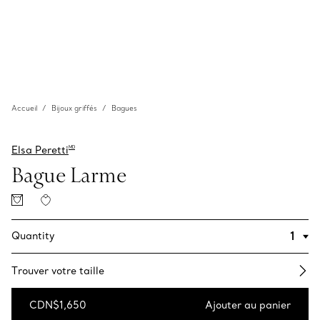
Accueil
Bijoux griffés
Bagues
Elsa Peretti
MD
Bague Larme
Quantity
Trouver votre taille
CDN$1,650
Ajouter au panier