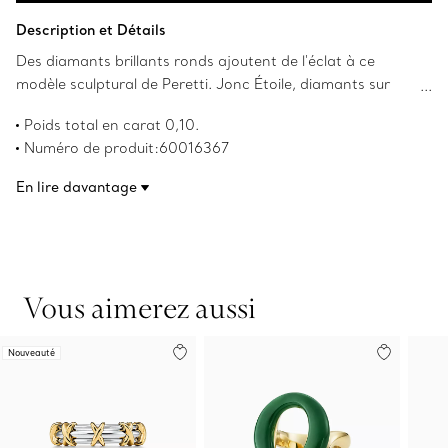
Ajouter au panier
Description et Détails
Des diamants brillants ronds ajoutent de l'éclat à ce
modèle sculptural de Peretti. Jonc Étoile, diamants sur
platine. Large. Les droits d’auteur sur les créations
Poids total en carat 0,10.
originales sont détenus par Elsa Peretti(MD).
Numéro de produit:60016367
En lire davantage
Vous aimerez aussi
Nouveauté