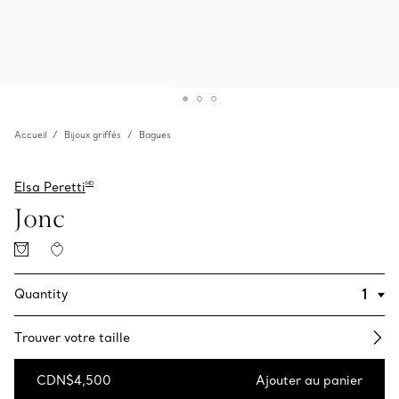
Accueil
Bijoux griffés
Bagues
Elsa Peretti
MD
Jonc
Quantity
Trouver votre taille
CDN$4,500
Ajouter au panier