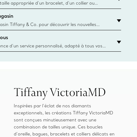
aille appropriée d’un bracelet, d’un collier ou
âce au guide des tailles de Tiffany & Co.
agasin
y.authoredContent.sizeGuideDefaultCategoryName='rings';if(!
asin Tiffany & Co. pour découvrir les nouvelles
 collections emblématiques et bien plus encore.
ous
asin le plus près
ience d’un service personnalisé, adapté à tous vos
 conseillers à la clientèle Tiffany & Co. Que ce soit
ne bague de fiançailles ou un cadeau, ou bien pour
z-vous virtuel ou en magasin, nous so
Tiffany VictoriaMD
Inspirées par l’éclat de nos diamants
exceptionnels, les créations Tiffany VictoriaMD
sont conçues minutieusement avec une
combinaison de tailles unique. Ces boucles
d’oreille, bagues, bracelets et colliers délicats en