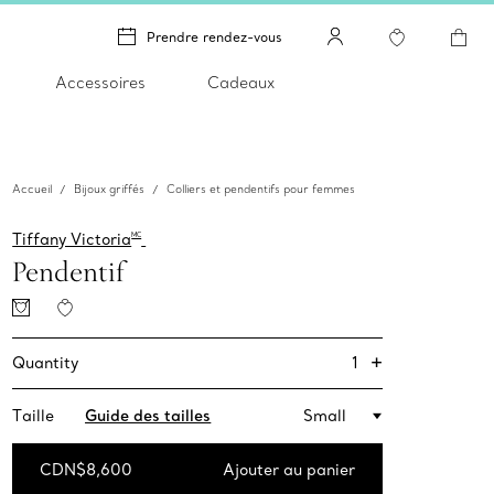
Prendre rendez-vous
Accessoires
Cadeaux
Accueil
Bijoux griffés
Colliers et pendentifs pour femmes
Tiffany Victoria
MC
Pendentif
+
1
Quantity
Taille
Guide des tailles
Small
CDN$8,600
Ajouter au panier