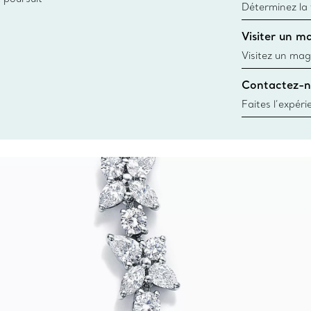
Déterminez la t
d’une bague gr
Visiter un m
window.tiffan
Visitez un mag
créations, les
Contactez-n
Trouver le mag
Faites l’expér
besoins par les
pour choisir u
fixer un rende