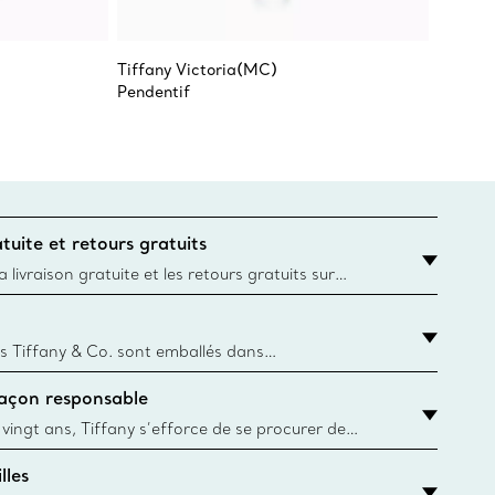
Tiffany Victoria(MC)
Pendentif
tuite et retours gratuits
 livraison gratuite et les retours gratuits sur
mandes Tiffany & Co. passées sur le site Web
t la destination est l’adresse d’un particulier.
s Tiffany & Co. sont emballés dans
ue Box. Bien que l'histoire de cet emballage célèbre
façon responsable
, toutes les Blue Box et sacs sont aujourd'hui
rtir de papier provenant de sources durables et de
 vingt ans, Tiffany s’efforce de se procurer de
ble les matériaux précieux utilisés dans la
lles
 ses bijoux. En apprendre davantage