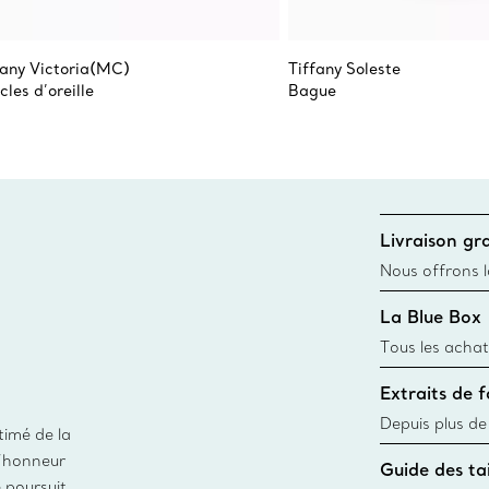
fany Victoria(MC)
Tiffany Soleste
cles d’oreille
Bague
Livraison gra
Nous offrons la
toutes les com
La Blue Box
canadien et don
Tous les achat
une Tiffany Bl
Extraits de 
remonte à 1886
fabriqués à pa
Depuis plus de
timé de la
matières
façon responsa
d’honneur
Guide des tai
fabrication de
e poursuit