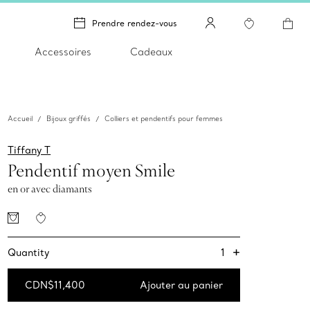
Prendre rendez-vous
Accessoires
Cadeaux
Accueil
Bijoux griffés
Colliers et pendentifs pour femmes
Tiffany T
Pendentif moyen Smile
en or avec diamants
+
1
Quantity
CDN$11,400
Ajouter au panier