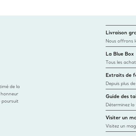
Livraison gra
Nous offrons la
toutes les com
La Blue Box
canadien et don
Tous les achat
une Tiffany Bl
Extraits de 
remonte à 1886
fabriqués à pa
Depuis plus de
timé de la
matières
façon responsa
d’honneur
Guide des tai
fabrication de
e poursuit
Déterminez la t
d’une bague gr
Visiter un m
window.tiffan
Visitez un mag
créations, les