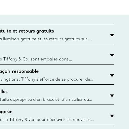
tuite et retours gratuits
 livraison gratuite et les retours gratuits sur
mandes Tiffany & Co. passées sur le site Web
t la destination est l’adresse d’un particulier.
s Tiffany & Co. sont emballés dans
ue Box. Bien que l'histoire de cet emballage célèbre
façon responsable
, toutes les Blue Box et sacs sont aujourd'hui
rtir de papier provenant de sources durables et de
 vingt ans, Tiffany s’efforce de se procurer de
ble les matériaux précieux utilisés dans la
lles
 ses bijoux. En apprendre davantage
aille appropriée d’un bracelet, d’un collier ou
âce au guide des tailles de Tiffany & Co.
agasin
y.authoredContent.sizeGuideDefaultCategoryName='rings';if(!
asin Tiffany & Co. pour découvrir les nouvelles
 collections emblématiques et bien plus encore.