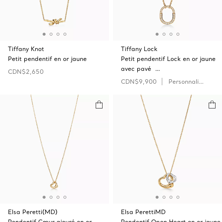
Tiffany Knot
Tiffany Lock
Petit pendentif en or jaune
Petit pendentif Lock en or jaune
avec pavé …
CDN$2,650
CDN$9,900
Personnaliser
Elsa Peretti(MD)
Elsa PerettiMD
Pendentif Cœur ajouré en or
Pendentif Open Heart en or jaune