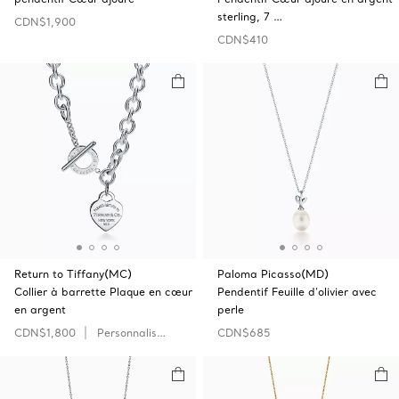
sterling, 7 …
CDN$1,900
CDN$410
Return to Tiffany(MC)
Paloma Picasso(MD)
Collier à barrette Plaque en cœur
Pendentif Feuille d’olivier avec
en argent
perle
CDN$1,800
Personnaliser
CDN$685