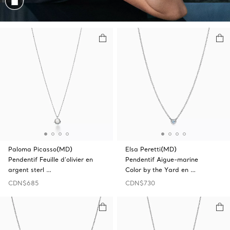
Magasiner cet assortiment
Paloma Picasso(MD)
Elsa Peretti(MD)
Pendentif Feuille d’olivier en
Pendentif Aigue-marine
argent sterl …
Color by the Yard en …
CDN$685
CDN$730