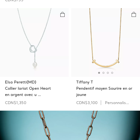
Elsa Peretti(MD)
Tiffany T
Collier lariat Open‎ Heart
Pendentif moyen Sourire en or
en argent avec u …
jaune
CDN$1,350
CDN$3,100
Personnaliser