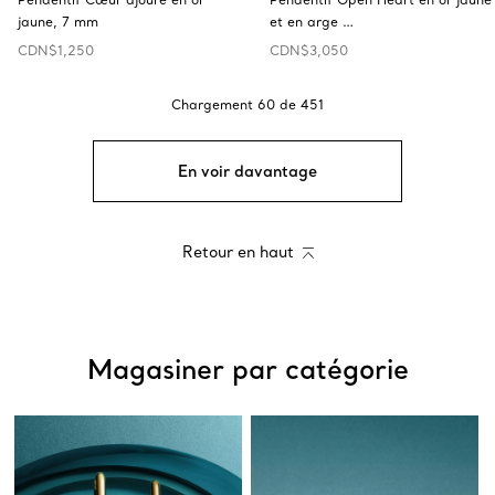
jaune, 7 mm
et en arge …
CDN$1,250
CDN$3,050
Chargement
60
de
451
En voir davantage
Retour en haut
Magasiner par catégorie