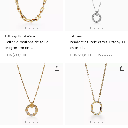
Tiffany HardWear
Tiffany T
Collier à maillons de taille
Pendentif Circle étroit Tiffany T1
progressive en …
en or bl …
CDN$33,100
CDN$11,800
Personnaliser