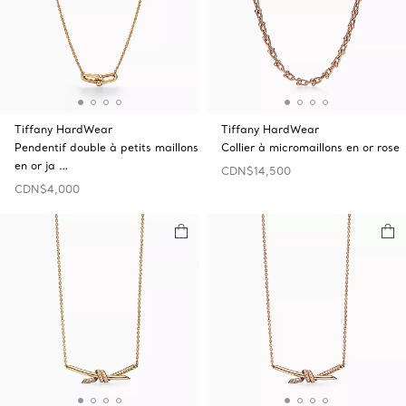
Tiffany HardWear
Tiffany HardWear
Pendentif double à petits maillons
Collier à micromaillons en or rose
en or ja …
CDN$14,500
CDN$4,000