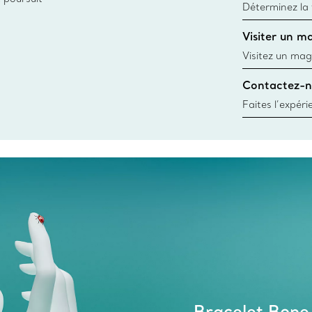
Déterminez la t
d’une bague gr
Visiter un m
window.tiffan
Visitez un mag
créations, les
Contactez-n
Trouver le mag
Faites l’expér
besoins par les
pour choisir u
fixer un rende
Bracelet Bone