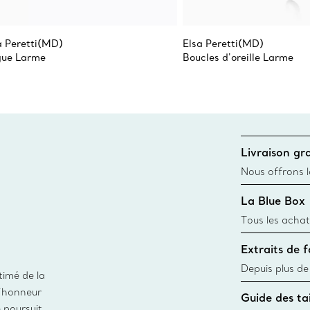
a Peretti(MD)
Elsa Peretti(MD)
ue Larme
Boucles d'oreille Larme
Livraison gra
Nous offrons la
toutes les com
La Blue Box
canadien et don
Tous les achat
une Tiffany Bl
Extraits de 
remonte à 1886
fabriqués à pa
Depuis plus de
timé de la
matières
façon responsa
d’honneur
Guide des tai
fabrication de
e poursuit