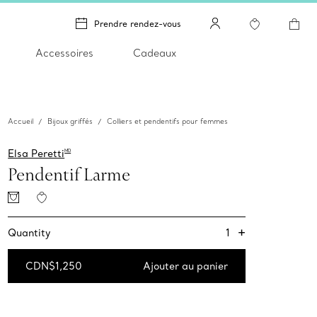
Prendre rendez-vous
Accessoires
Cadeaux
Accueil
Bijoux griffés
Colliers et pendentifs pour femmes
Elsa Peretti
MD
Pendentif Larme
+
1
Quantity
CDN$1,250
Ajouter au panier
Ajouter au panier