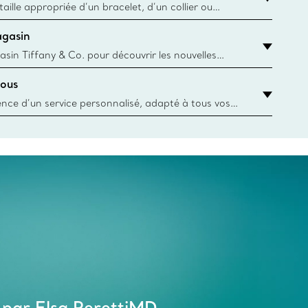
aille appropriée d’un bracelet, d’un collier ou
âce au guide des tailles de Tiffany & Co.
agasin
y.authoredContent.sizeGuideDefaultCategoryName='rings';if(!
asin Tiffany & Co. pour découvrir les nouvelles
 collections emblématiques et bien plus encore.
ous
asin le plus près
ience d’un service personnalisé, adapté à tous vos
 conseillers à la clientèle Tiffany & Co. Que ce soit
ne bague de fiançailles ou un cadeau, ou bien pour
z-vous virtuel ou en magasin, nous so
 par Elsa PerettiMD