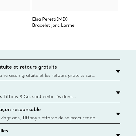
Elsa Peretti(MD)
Elsa Pe
Bracelet jonc Larme
Boucles
tuite et retours gratuits
 livraison gratuite et les retours gratuits sur
mandes Tiffany & Co. passées sur le site Web
t la destination est l’adresse d’un particulier.
s Tiffany & Co. sont emballés dans
ue Box. Bien que l'histoire de cet emballage célèbre
façon responsable
, toutes les Blue Box et sacs sont aujourd'hui
rtir de papier provenant de sources durables et de
 vingt ans, Tiffany s’efforce de se procurer de
ble les matériaux précieux utilisés dans la
lles
 ses bijoux. En apprendre davantage