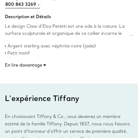
800 843 3269
.
Description et Détails
Le design Claw d’Elsa Peretti est une ode à la nature. La
surface sculpturale et organique de ce collier incarne le
talent emblématique de Peretti pour la création d’objets
Argent sterling avec néphrite noire (jade)
au caractère tactile et irrésistible qui nous rappellent la
Petit motif
beauté inhérente de la nature. Portez cette pièce
Longueur de 45,7 cm (18 po)
remarquable en néphrite verte (jade) taillée à la main
En lire davantage
Les droits d’auteur sur les designs originaux sont détenus
seule ou avec des colliers de différentes longueurs pour
par la Fondation Nando et Elsa Peretti.
une allure encore plus audacieuse.
Numéro de produit:60148445
L’expérience Tiffany
En choisissant Tiffany & Co., vous devenez un membre
estimé de la famille Tiffany. Depuis 1837, nous nous faisons
un point d’honneur d’offrir un service de première qualité,