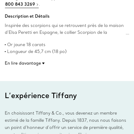
800 843 3269
.
Description et Détails
Inspirée des scorpions qui se retrouvent près de la maison
d’Elsa Peretti en Espagne, le collier Scorpion de la
créatrice illustre son habileté à créer des formes
Or jaune 18 carats
sculpturales et organiques au caractère tactile irrésistible.
Longueur de 45,7 cm (18 po)
Ce magnifique collier est méticuleusement confectionné
Motif de scorpion amovible, longueur de 152 mm
en or jaune et orné d’un scorpion amovible.
En lire davantage
Les droits d’auteur sur les créations originales sont
détenus par Elsa Peretti.
Numéro de produit:70956071
L’expérience Tiffany
En choisissant Tiffany & Co., vous devenez un membre
estimé de la famille Tiffany. Depuis 1837, nous nous faisons
un point d’honneur d’offrir un service de première qualité,