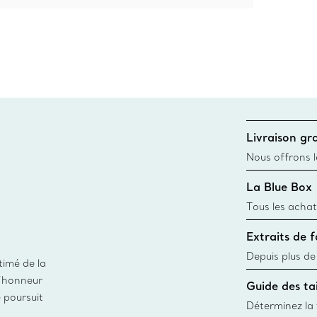
Livraison gra
Nous offrons la
toutes les com
La Blue Box
canadien et don
Tous les achat
une Tiffany Bl
Extraits de 
remonte à 1886
fabriqués à pa
Depuis plus de
timé de la
matières
façon responsa
d’honneur
Guide des tai
fabrication de
e poursuit
Déterminez la t