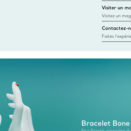
d’une bague gr
Visiter un m
window.tiffan
Visitez un mag
créations, les
Contactez-n
Trouver le mag
Faites l’expér
besoins par les
pour choisir u
fixer un rende
Bracelet Bone
Elsa Peretti, pionnière 