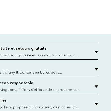
tuite et retours gratuits
 livraison gratuite et les retours gratuits sur
mandes Tiffany & Co. passées sur le site Web
t la destination est l’adresse d’un particulier.
s Tiffany & Co. sont emballés dans
ue Box. Bien que l'histoire de cet emballage célèbre
façon responsable
, toutes les Blue Box et sacs sont aujourd'hui
rtir de papier provenant de sources durables et de
 vingt ans, Tiffany s’efforce de se procurer de
ble les matériaux précieux utilisés dans la
lles
 ses bijoux. En apprendre davantage
aille appropriée d’un bracelet, d’un collier ou