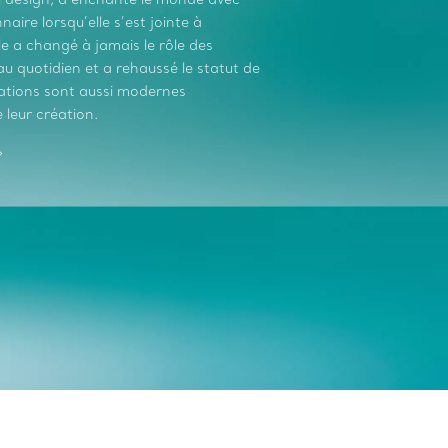
aire lorsqu’elle s’est jointe à
le a changé à jamais le rôle des
 quotidien et a rehaussé le statut de
réations sont aussi modernes
 leur création.