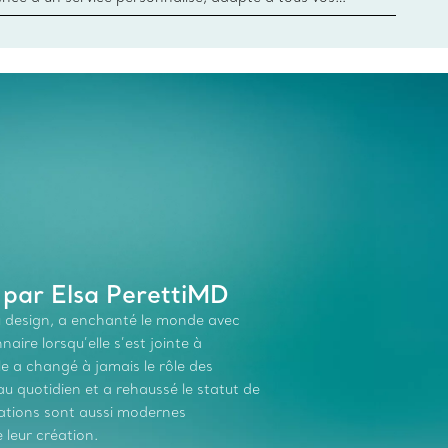
 conseillers à la clientèle Tiffany & Co. Que ce soit
ne bague de fiançailles ou un cadeau, ou bien pour
z-vous virtuel ou en magasin, nous so
 par Elsa PerettiMD
du design, a enchanté le monde avec
aire lorsqu’elle s’est jointe à
le a changé à jamais le rôle des
 quotidien et a rehaussé le statut de
réations sont aussi modernes
 leur création.