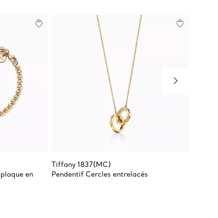
Tiffany 1837(MC)
Return 
 plaque en
Pendentif Cercles entrelacés
Bracele