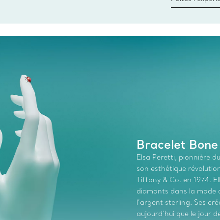
besoins par les
pour choisir u
fixer un rende
Bracelet Bone
Elsa Peretti, pionnière 
son esthétique révolutionn
Tiffany & Co. en 1974. El
diamants dans la mode au
l’argent sterling. Ses c
aujourd’hui que le jour de