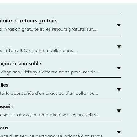
tuite et retours gratuits
 livraison gratuite et les retours gratuits sur
mandes Tiffany & Co. passées sur le site Web
t la destination est l’adresse d’un particulier.
s Tiffany & Co. sont emballés dans
ue Box. Bien que l'histoire de cet emballage célèbre
façon responsable
, toutes les Blue Box et sacs sont aujourd'hui
rtir de papier provenant de sources durables et de
 vingt ans, Tiffany s’efforce de se procurer de
ble les matériaux précieux utilisés dans la
lles
 ses bijoux. En apprendre davantage
aille appropriée d’un bracelet, d’un collier ou
âce au guide des tailles de Tiffany & Co.
agasin
y.authoredContent.sizeGuideDefaultCategoryName='rings';if(!
asin Tiffany & Co. pour découvrir les nouvelles
 collections emblématiques et bien plus encore.
ous
asin le plus près
ience d’un service personnalisé, adapté à tous vos