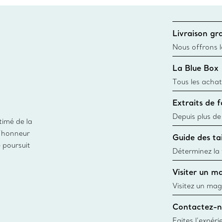
Livraison gra
Nous offrons la
toutes les com
La Blue Box
canadien et don
Tous les achat
une Tiffany Bl
Extraits de 
remonte à 1886
fabriqués à pa
Depuis plus de
timé de la
matières
façon responsa
d’honneur
Guide des tai
fabrication de
e poursuit
Déterminez la t
d’une bague gr
Visiter un m
window.tiffan
Visitez un mag
créations, les
Contactez-n
Trouver le mag
Faites l’expér