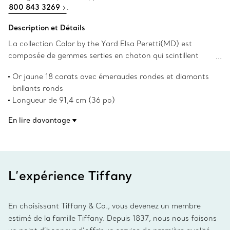
800 843 3269
.
Description et Détails
La collection Color by the Yard Elsa Peretti(MD) est
composée de gemmes serties en chaton qui scintillent
contre la peau. Ce collier délicat est parsemé
Or jaune 18 carats avec émeraudes rondes et diamants
d’émeraudes resplendissantes et de diamants scintillants.
brillants ronds
Longueur de 91,4 cm (36 po)
Émeraudes rondes, poids total en carats de 2,07
En lire davantage
Diamants brillants ronds, poids total en carats de 0,34
Les droits d’auteur sur les créations originales sont
détenus par Elsa Peretti.
Numéro de produit:68789362
L’expérience Tiffany
En choisissant Tiffany & Co., vous devenez un membre
estimé de la famille Tiffany. Depuis 1837, nous nous faisons