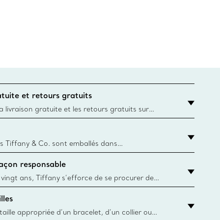
tuite et retours gratuits
 livraison gratuite et les retours gratuits sur
mandes Tiffany & Co. passées sur le site Web
t la destination est l’adresse d’un particulier.
s Tiffany & Co. sont emballés dans
ue Box. Bien que l'histoire de cet emballage célèbre
façon responsable
, toutes les Blue Box et sacs sont aujourd'hui
rtir de papier provenant de sources durables et de
 vingt ans, Tiffany s’efforce de se procurer de
ble les matériaux précieux utilisés dans la
lles
 ses bijoux. En apprendre davantage
aille appropriée d’un bracelet, d’un collier ou