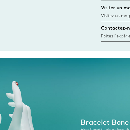
d’une bague gr
Visiter un m
window.tiffan
Visitez un mag
créations, les
Contactez-n
Trouver le mag
Faites l’expér
besoins par les
pour choisir u
fixer un rende
Bracelet Bone
Elsa Peretti, pionnière 