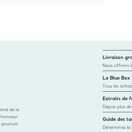
Livraison gra
Nous offrons la
toutes les com
La Blue Box
canadien et don
Tous les achat
une Tiffany Bl
Extraits de 
remonte à 1886
fabriqués à pa
Depuis plus de
timé de la
matières
façon responsa
d’honneur
Guide des tai
fabrication de
e poursuit
Déterminez la t