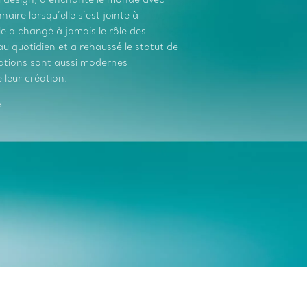
aire lorsqu’elle s’est jointe à
le a changé à jamais le rôle des
 quotidien et a rehaussé le statut de
réations sont aussi modernes
 leur création.