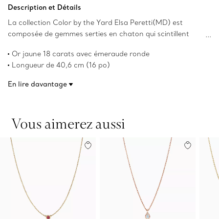
Ajouter au panier
Description et Détails
La collection Color by the Yard Elsa Peretti(MD) est
composée de gemmes serties en chaton qui scintillent
contre la peau.
Or jaune 18 carats avec émeraude ronde
Longueur de 40,6 cm (16 po)
Poids en carats de 0,07
En lire davantage
Les droits d’auteur sur les créations originales sont
détenus par Elsa Peretti.
Numéro de produit:62633018
Vous aimerez aussi