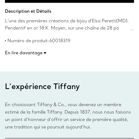
Ajouter au panier
Description et Détails
L'une des premières créations de bijou d'Elsa Peretti(MD).
Pendentif en or 18 K. Moyen, sur une chaîne de 28 po
(40 cm). 45 x 35 mm. La bouteille est ouverte, on peut y
Numéro de produit:60018319
mettre une fleur. Les droits d’auteur sur les créations
originales sont détenus par Elsa Peretti(MD).
En lire davantage
L’expérience Tiffany
En choisissant Tiffany & Co., vous devenez un membre
estimé de la famille Tiffany. Depuis 1837, nous nous faisons
un point d’honneur d’offrir un service de première qualité,
une tradition qui se poursuit aujourd’hui.