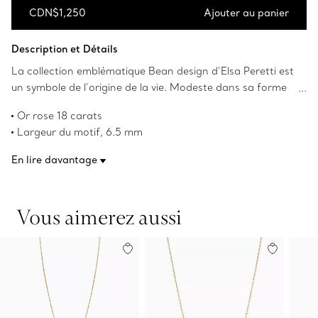
CDN$1,250
Ajouter au panier
Ajouter au panier
Description et Détails
La collection emblématique Bean design d’Elsa Peretti est
un symbole de l’origine de la vie. Modeste dans sa forme
tout en beauté, le haricot présente des courbes simples,
Or rose 18 carats
naturelles et lisses qui l’ont toujours séduite. La collection
Largeur du motif, 6.5 mm
sculpturale et organique incarne le talent emblématique
sur une chaîne de 40,6 cm (16 po)
de Peretti pour la création d’objets au caractère tactile et
En lire davantage
Les droits d’auteur sur les créations Bean design originales
irrésistible qui nous rappellent la beauté inhérente de la
sont détenus par Elsa Peretti.
nature.
Numéro de produit:60957320
Vous aimerez aussi