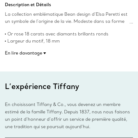
Ajouter au panier
Description et Détails
La collection emblématique Bean design d’Elsa Peretti est
un symbole de l’origine de la vie. Modeste dans sa forme
tout en beauté, le haricot présente des courbes simples,
Or rose 18 carats avec diamants brillants ronds
naturelles et lisses qui ont toujours séduit la créatrice. La
Largeur du motif, 18 mm
collection sculpturale et organique incarne le talent
Sur une chaîne ajustable de 40,6 à 45,7 cm (16 à 18 po)
emblématique de Peretti pour la création d’objets au
En lire davantage
Poids total en carats de 0,76
caractère tactile et irrésistible qui nous rappellent la
Les droits d’auteur sur les créations Bean design originales
beauté inhérente de la nature.
sont détenus par Elsa Peretti.
Numéro de produit:70880741
L’expérience Tiffany
En choisissant Tiffany & Co., vous devenez un membre
estimé de la famille Tiffany. Depuis 1837, nous nous faisons
un point d’honneur d’offrir un service de première qualité,
une tradition qui se poursuit aujourd’hui.