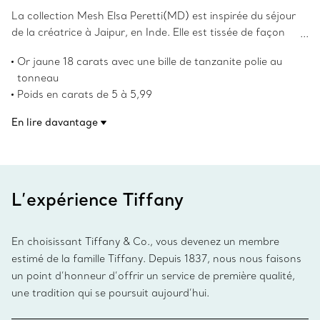
La collection Mesh Elsa Peretti(MD) est inspirée du séjour
de la créatrice à Jaipur, en Inde. Elle est tissée de façon
complexe afin de bouger de façon naturelle et d’épouser
Or jaune 18 carats avec une bille de tanzanite polie au
les contours du corps comme un tissu. Confectionnée par
tonneau
des artisans talentueux, la maille de forme sensuelle est
Poids en carats de 5 à 5,99
malléable et ergonomique. Ce collier est confectionné en
Les droits d’auteur sur les designs originaux sont détenus
or jaune 18 carats et comporte une bille de tanzanite polie
En lire davantage
par la Fondation Nando et Elsa Peretti
au tonneau. Portez ce collier seul pour un style saisissant.
Numéro de produit:75022530
L’expérience Tiffany
En choisissant Tiffany & Co., vous devenez un membre
estimé de la famille Tiffany. Depuis 1837, nous nous faisons
un point d’honneur d’offrir un service de première qualité,
une tradition qui se poursuit aujourd’hui.