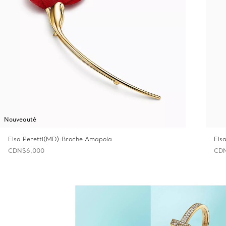
Nouveauté
Elsa Peretti(MD):Broche Amapola
Els
CDN$6,000
CDN