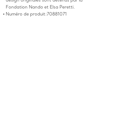
design originales sont détenus par la
Fondation Nando et Elsa Peretti.
Numéro de produit:70881071