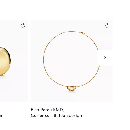
Elsa Peretti(MD)
Elsa Pe
gn
Collier sur fil Bean design
Bague s