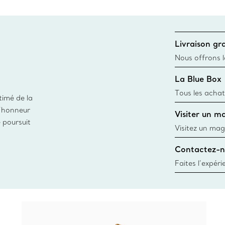
Livraison gra
Nous offrons la
toutes les com
La Blue Box
canadien et don
Tous les achat
timé de la
une Tiffany Bl
d’honneur
Visiter un m
remonte à 1886
e poursuit
fabriqués à pa
Visitez un mag
matières
créations, les
Contactez-n
Trouver le mag
Faites l’expér
besoins par les
pour choisir u
fixer un rende