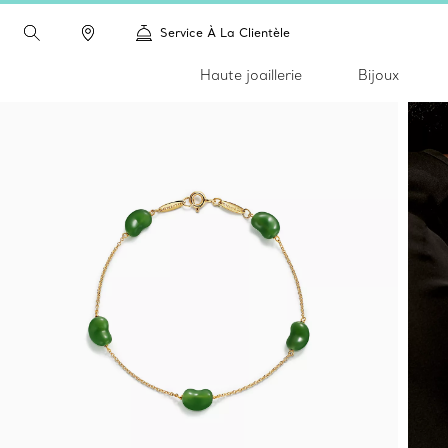
Service À La Clientèle
Haute joaillerie
Bijoux