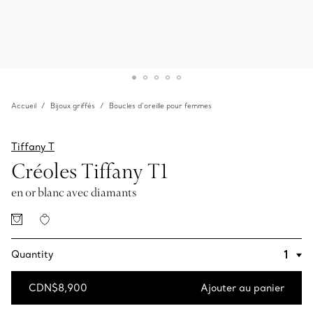
Accueil
Bijoux griffés
Boucles d’oreille pour femmes
Tiffany T
Créoles Tiffany T1
en or blanc avec diamants
Quantity
CDN$8,900
Ajouter au panier