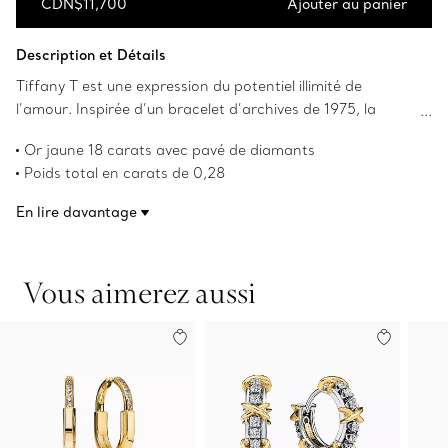
CDN$11,700
Ajouter au panier
Ajouter au panier
Description et Détails
Tiffany T est une expression du potentiel illimité de
l’amour. Inspirée d’un bracelet d’archives de 1975, la
collection Tiffany T rend hommage au motif iconique de la
Or jaune 18 carats avec pavé de diamants
Maison Tiffany et à l’esprit de New York, que le fondateur
Poids total en carats de 0,28
Charles Lewis Tiffany considérait comme un lieu de
Numéro de produit:73586097
promesses et de possibilités. Ces boucles d’oreille créoles
En lire davantage
sont confectionnées avec précision en or jaune 18 carats.
Elles présentent des arêtes biseautées formées d’un pavé
de diamants. Portez-les seules pour une allure audacieuse.
Vous aimerez aussi