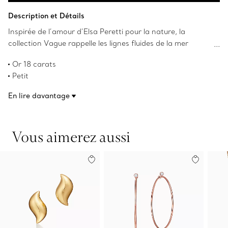
Ajouter au panier
Description et Détails
Inspirée de l’amour d’Elsa Peretti pour la nature, la
collection Vague rappelle les lignes fluides de la mer
ondulante. Délicatement modernes, ces boucles d’oreille
Or 18 carats
reflètent le mouvement élégant de l’océan.
Petit
Les droits d’auteur sur les créations originales sont
En lire davantage
détenus par Elsa Peretti.
Numéro de produit:60101941
Vous aimerez aussi