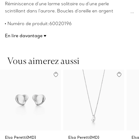
Réminiscence d'une larme solitaire ou d'une perle
scintillant dans l'aurore. Boucles d'oreille en argent
sterling, pour oreilles percées. Larmes, 10 mm de long. Les
Numéro de produit:60020196
droits d’auteur sur les créations originales sont détenus
par Elsa Peretti(MD).
En lire davantage
Vous aimerez aussi
Elsa Peretti(MD)
Elsa Peretti(MD)
Els