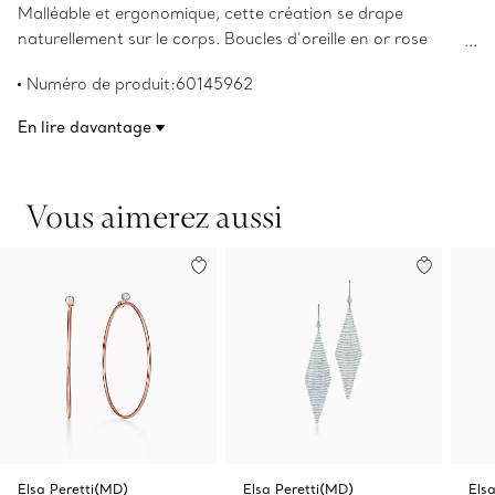
Malléable et ergonomique, cette création se drape
naturellement sur le corps. Boucles d’oreille en or rose
18 carats serti de diamants brillants ronds. Format mini,
Numéro de produit:60145962
longueur de 5,1 cm. Poids total de 0,40 carat. Les droits
d’auteur pour les créations originales sont détenus par
En lire davantage
Elsa Peretti.
Vous aimerez aussi
Elsa Peretti(MD)
Elsa Peretti(MD)
Elsa