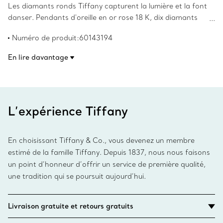
Les diamants ronds Tiffany capturent la lumière et la font
danser. Pendants d'oreille en or rose 18 K, dix diamants
brillants ronds, pour oreilles percées. Poids total en carat
Numéro de produit:60143194
0,47. Les droits d’auteur sur les créations originales sont
détenus par Elsa Peretti.
En lire davantage
L’expérience Tiffany
En choisissant Tiffany & Co., vous devenez un membre
estimé de la famille Tiffany. Depuis 1837, nous nous faisons
un point d’honneur d’offrir un service de première qualité,
une tradition qui se poursuit aujourd’hui.
Livraison gratuite et retours gratuits