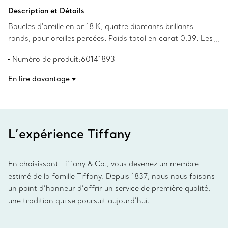
Ajouter au panier
Description et Détails
Boucles d'oreille en or 18 K, quatre diamants brillants
ronds, pour oreilles percées. Poids total en carat 0,39. Les
droits d’auteur sur les créations originales sont détenus
Numéro de produit:60141893
par Elsa Peretti(MD).
En lire davantage
L’expérience Tiffany
En choisissant Tiffany & Co., vous devenez un membre
estimé de la famille Tiffany. Depuis 1837, nous nous faisons
un point d’honneur d’offrir un service de première qualité,
une tradition qui se poursuit aujourd’hui.