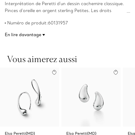
Interprétation de Peretti d'un dessin cachemire classique.
Pinces d'oreille en argent sterling Petites. Les droits
d’auteur sur les créations originales sont détenus par Elsa
Numéro de produit:60131957
Peretti(MD).
En lire davantage
Vous aimerez aussi
Elsa Peretti(MD)
Elsa Peretti(MD)
Els