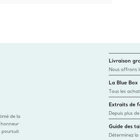
Livraison gra
Nous offrons la
toutes les com
La Blue Box
canadien et don
Tous les achat
une Tiffany Bl
Extraits de 
remonte à 1886
fabriqués à pa
Depuis plus de
timé de la
matières
façon responsa
d’honneur
Guide des tai
fabrication de
e poursuit
Déterminez la t