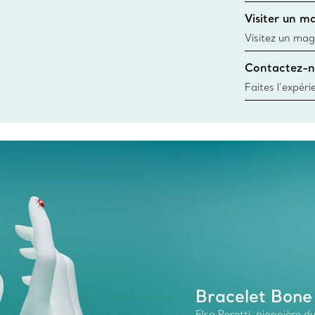
d’une bague gr
Visiter un m
window.tiffan
Visitez un mag
créations, les
Contactez-n
Trouver le mag
Faites l’expér
besoins par les
pour choisir u
fixer un rende
Bracelet Bone
Elsa Peretti, pionnière 