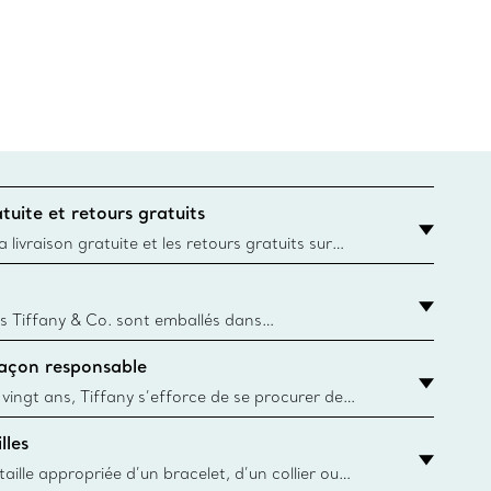
tuite et retours gratuits
 livraison gratuite et les retours gratuits sur
mandes Tiffany & Co. passées sur le site Web
t la destination est l’adresse d’un particulier.
s Tiffany & Co. sont emballés dans
ue Box. Bien que l'histoire de cet emballage célèbre
façon responsable
, toutes les Blue Box et sacs sont aujourd'hui
rtir de papier provenant de sources durables et de
 vingt ans, Tiffany s’efforce de se procurer de
ble les matériaux précieux utilisés dans la
lles
 ses bijoux. En apprendre davantage
aille appropriée d’un bracelet, d’un collier ou