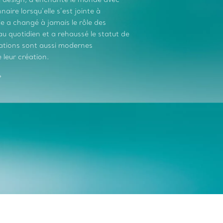
aire lorsqu’elle s’est jointe à
le a changé à jamais le rôle des
 quotidien et a rehaussé le statut de
réations sont aussi modernes
 leur création.