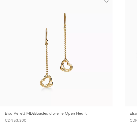
Elsa PerettiMD:Boucles d’oreille Open‎ Heart
Els
CDN$3,300
CDN