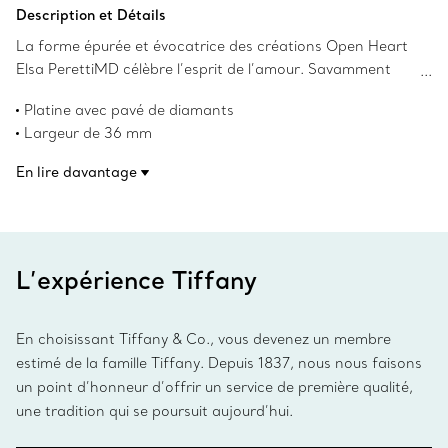
Ajouter au panier
Description et Détails
La forme épurée et évocatrice des créations Open Heart
Elsa PerettiMD célèbre l’esprit de l’amour. Savamment
confectionné en platine avec pavé de diamants sertis à la
Platine avec pavé de diamants
main, ce modèle chic est l’un des plus emblématiques
Largeur de 36 mm
d’Elsa Peretti. Portez cette broche près du col d’un
Poids total en carats de 3,39
chemisier ou sur le revers d’une veste pour un style
En lire davantage
Les droits d’auteur sur les créations originales sont
captivant.
détenus par la Fondation Nando et Elsa Peretti.
Numéro de produit:74223443
L’expérience Tiffany
En choisissant Tiffany & Co., vous devenez un membre
estimé de la famille Tiffany. Depuis 1837, nous nous faisons
un point d’honneur d’offrir un service de première qualité,
une tradition qui se poursuit aujourd’hui.