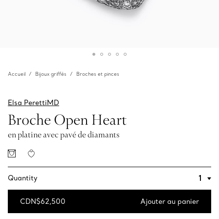
Accueil
Bijoux griffés
Broches et pinces
Elsa PerettiMD
Broche Open Heart
en platine avec pavé de diamants
Quantity
CDN$62,500
Ajouter au panier