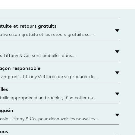
tuite et retours gratuits
 livraison gratuite et les retours gratuits sur
mandes Tiffany & Co. passées sur le site Web
t la destination est l’adresse d’un particulier.
s Tiffany & Co. sont emballés dans
ue Box. Bien que l'histoire de cet emballage célèbre
façon responsable
, toutes les Blue Box et sacs sont aujourd'hui
rtir de papier provenant de sources durables et de
 vingt ans, Tiffany s’efforce de se procurer de
ble les matériaux précieux utilisés dans la
lles
 ses bijoux. En apprendre davantage
aille appropriée d’un bracelet, d’un collier ou
âce au guide des tailles de Tiffany & Co.
agasin
y.authoredContent.sizeGuideDefaultCategoryName='rings';if(!
asin Tiffany & Co. pour découvrir les nouvelles
 collections emblématiques et bien plus encore.
ous
asin le plus près