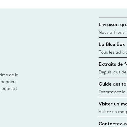
Livraison gra
Nous offrons la
toutes les com
La Blue Box
canadien et don
Tous les achat
une Tiffany Bl
Extraits de 
remonte à 1886
fabriqués à pa
Depuis plus de
timé de la
matières
façon responsa
d’honneur
Guide des tai
fabrication de
e poursuit
Déterminez la t
d’une bague gr
Visiter un m
window.tiffan
Visitez un mag
créations, les
Contactez-n
Trouver le mag