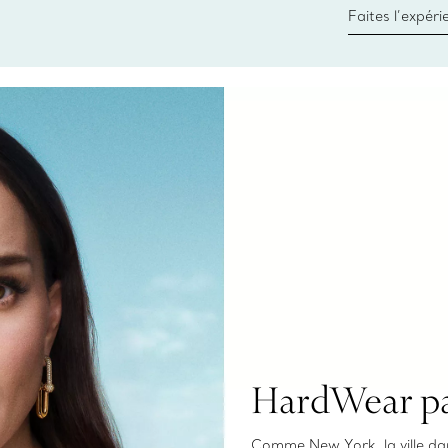
Faites l’expér
besoins par les
pour choisir u
fixer un rende
HardWear pa
Comme New York, la ville dans