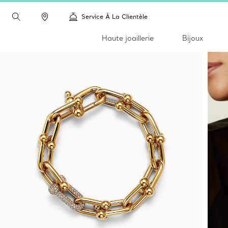
Service À La Clientèle
Haute joaillerie
Bijoux