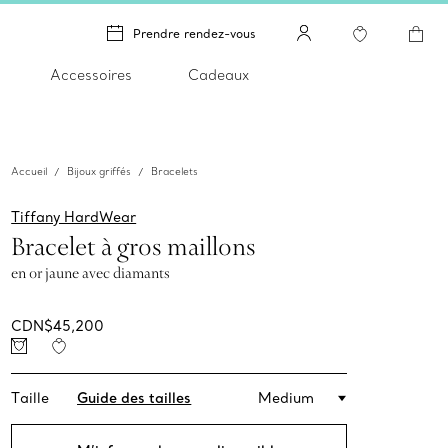
Prendre rendez-vous
Accessoires
Cadeaux
Accueil
Bijoux griffés
Bracelets
Tiffany HardWear
Bracelet à gros maillons
en or jaune avec diamants
CDN$45,200
Taille
Guide des tailles
Medium