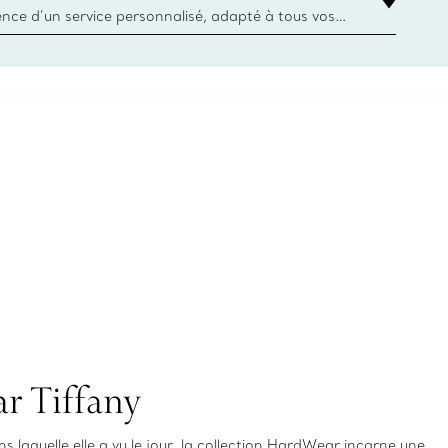
ience d’un service personnalisé, adapté à tous vos
 conseillers à la clientèle Tiffany & Co. Que ce soit
ne bague de fiançailles ou un cadeau, ou bien pour
z-vous virtuel ou en magasin, nous so
r Tiffany
 laquelle elle a vu le jour, la collection HardWear incarne une