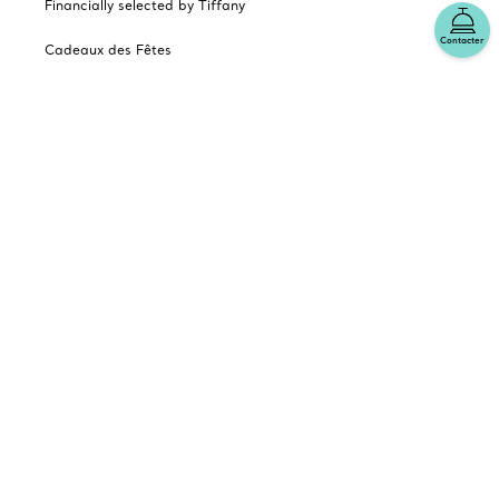
Financially selected by Tiffany
Contacter
Cadeaux des Fêtes
Catalogues
Abonnement to Tiffany's courriels
Notre enterprise
Les autres sites Tiffany
choisir l’emplacement: Canada
© T&CO. 2025