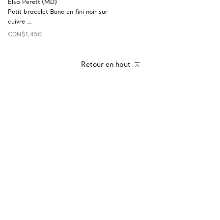
Elsa Peretti(MD)
Petit bracelet Bone en fini noir sur
cuivre …
CDN$1,450
Retour en haut