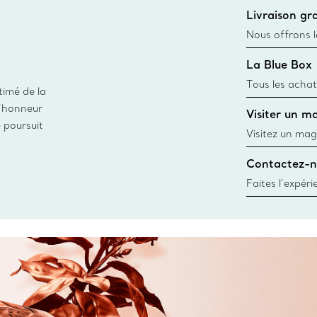
Livraison gra
Nous offrons la
toutes les com
La Blue Box
canadien et don
Tous les achat
timé de la
une Tiffany Bl
d’honneur
Visiter un m
remonte à 1886
e poursuit
fabriqués à pa
Visitez un mag
matières
créations, les
Contactez-n
Trouver le mag
Faites l’expér
besoins par les
pour choisir u
fixer un rende