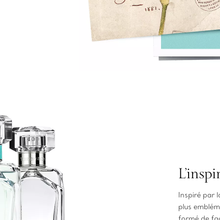
L’inspi
Inspiré par l
plus embléma
formé de fa