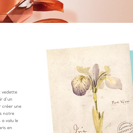
t vedette
ir d’un
r créer une
s notre
 a valu le
aris en