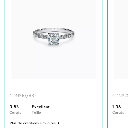
CDN$10,000
CDN$2
0.53
Excellent
1.06
Carats
Taille
Carats
Plus de créations similaires