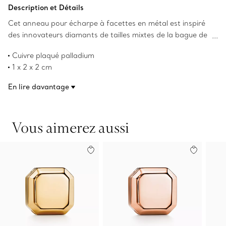
Ajouter au panier
Description et Détails
Cet anneau pour écharpe à facettes en métal est inspiré
des innovateurs diamants de tailles mixtes de la bague de
fiançailles Tiffany Trueᴹᴰ. Fabriqué en cuivre plaqué
Cuivre plaqué palladium
palladium et confectionné avec l’emblématique souci du
1 x 2 x 2 cm
détail de Tiffany, il ajoute une touche remarquable à votre
Conçu pour les lavallières Tiffany
lavallière Tiffany.
En lire davantage
Numéro de produit:72582497
Vous aimerez aussi