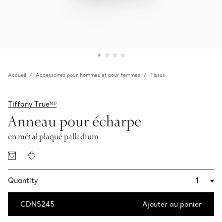
Accueil
Accessoires pour hommes et pour femmes
Tissus
Tiffany Trueᴹᴰ
Anneau pour écharpe
en métal plaqué palladium
Quantity
CDN$245
Ajouter au panier