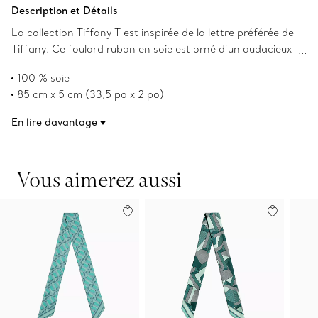
Ajouter au panier
Description et Détails
La collection Tiffany T est inspirée de la lettre préférée de
Tiffany. Ce foulard ruban en soie est orné d’un audacieux
motif de lettres « T » alternées, et il arbore des teintes
100 % soie
ton sur ton rose cristal. Ornez-le d’un anneau pour
85 cm x 5 cm (33,5 po x 2 po)
foulard Tiffany ou nouez-le joliment autour de votre sac à
Fait en Italie
main favori.
En lire davantage
Numéro de produit:72020812
Vous aimerez aussi