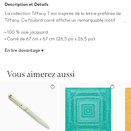
Ajouter au panier
Description et Détails
La collection Tiffany T est inspirée de la lettre préférée de
Tiffany. Ce foulard carré affiche un remarquable motif
tiré des archives de Tiffany, les « T » dansants, en soie
100 % soie jacquard
jacquard rose cornaline. Un ourlet roulé de couleur
Carré de 67 cm x 67 cm (26,5 po x 26,5 po)
Tiffany Blue ajoute une élégante touche finale. Ornez-le
Fait en Italie
d’un anneau pour foulard ou nouez-le joliment autour de
En lire davantage
Numéro de produit:72030273
votre sac à main favori.
Vous aimerez aussi