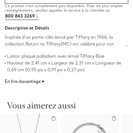
Ce produit n’est actuellement pas disponible. Pour de plus amples
renseignements, veuillez appeler le service à la clientèle au
800 843 3269
.
Description et Détails
Inspirée d’un porte-clés lancé par Tiffany en 1966, la
collection Return to Tiffany(MC) est célèbre pour son
motif emblématique. Cet amusant anneau pour foulard
Laiton plaqué palladium avec émail Tiffany Blue
en forme de cœur est confectionné en laiton plaqué
Hauteur de 2,41 cm x Largeur de 2,31 cm x Longueur de
palladium avec un fini émail Tiffany Blue. Portez
0,69 cm (0,95 po x 0,91 po x 0,27 po)
cette pièce pour ajouter une touche remarquable à votre
Numéro de produit:74619495
foulard Tiffany.
En lire davantage
Vous aimerez aussi