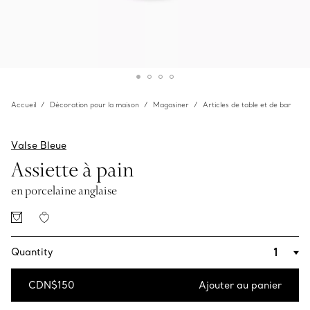
Accueil
Décoration pour la maison
Magasiner
Articles de table et de bar
Valse Bleue
Assiette à pain
en porcelaine anglaise
Quantity
CDN$150
Ajouter au panier